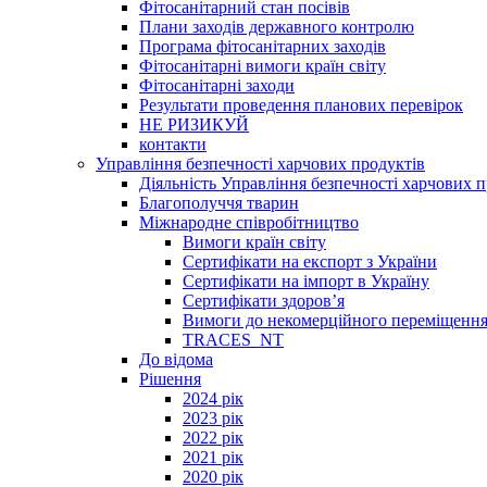
Фітосанітарний стан посівів
Плани заходів державного контролю
Програма фітосанітарних заходів
Фітосанітарні вимоги країн світу
Фітосанітарні заходи
Результати проведення планових перевірок
НЕ РИЗИКУЙ
контакти
Управління безпечності харчових продуктів
Діяльність Управління безпечності харчових п
Благополуччя тварин
Міжнародне співробітництво
Вимоги країн світу
Сертифікати на експорт з України
Сертифікати на імпорт в Україну
Сертифікати здоров’я
Вимоги до некомерційного переміщення
TRACES_NT
До відома
Рішення
2024 рік
2023 рік
2022 рік
2021 рік
2020 рік