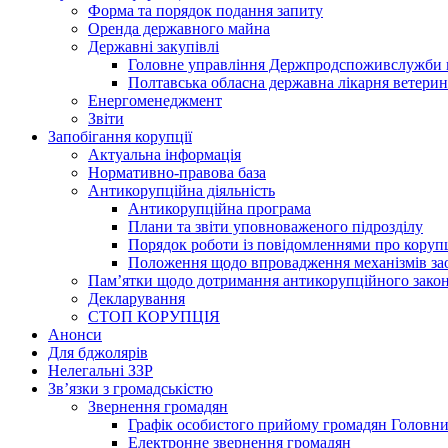
Форма та порядок подання запиту
Оренда державного майна
Державні закупівлі
Головне управління Держпродспоживслужби в
Полтавська обласна державна лікарня ветери
Енергоменеджмент
Звіти
Запобігання корупції
Актуальна інформація
Нормативно-правова база
Антикорупційна діяльність
Антикорупційна програма
Плани та звіти уповноваженого підрозділу
Порядок роботи із повідомленнями про коруп
Положення щодо впровадження механізмів за
Пам’ятки щодо дотримання антикорупційного зако
Декларування
СТОП КОРУПЦІЯ
Анонси
Для бджолярів
Нелегальні ЗЗР
Зв’язки з громадськістю
Звернення громадян
Графік особистого прийому громадян Головн
Електронне звернення громадян