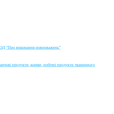
4-ОД “Про виконання повноважень”
рчові продукти, корми, побічні продукти тваринного