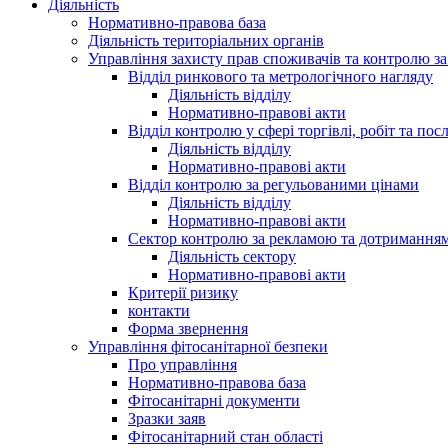
Діяльність
Нормативно-правова база
Діяльність територіальних органів
Управління захисту прав споживачів та контролю з
Відділ ринкового та метрологічного нагляду
Діяльність відділу
Нормативно-правові акти
Відділ контролю у сфері торгівлі, робіт та пос
Діяльність відділу
Нормативно-правові акти
Відділ контролю за регульованими цінами
Діяльність відділу
Нормативно-правові акти
Сектор контролю за рекламою та дотримання
Діяльність сектору
Нормативно-правові акти
Критерії ризику
контакти
Форма звернення
Управління фітосанітарної безпеки
Про управління
Нормативно-правова база
Фітосанітарні документи
Зразки заяв
Фітосанітарний стан області