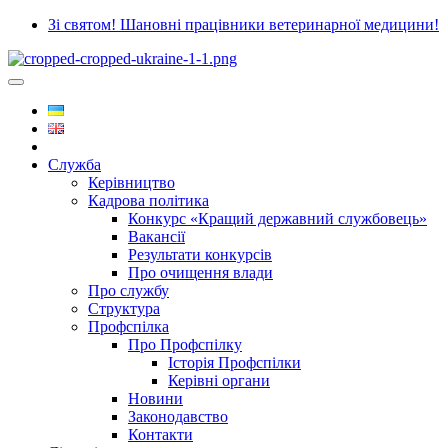
Зі святом! Шановні працівники ветеринарної медицини!
Служба
Керівництво
Кадрова політика
Конкурс «Кращий державний службовець»
Вакансії
Результати конкурсів
Про очищення влади
Про службу
Структура
Профспілка
Про Профспілку
Історія Профспілки
Керівні органи
Новини
Законодавство
Контакти