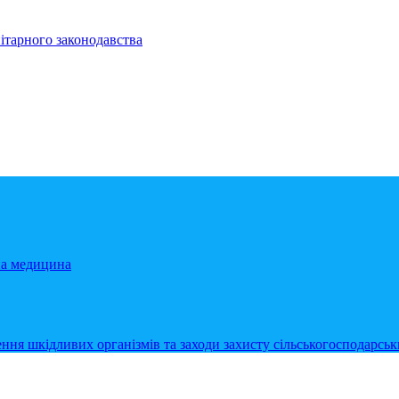
ітарного законодавства
на медицина
ння шкідливих організмів та заходи захисту сільськогосподарськ