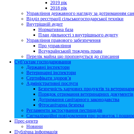
2019 рік
2018 рік
Управління державного нагляду за дотриманням сан
Відділ реєстрації сільськогосподарської техніки
Внутрішній аудит
Нормативна база
План діяльності з внутрішнього аудиту
Управління правового забезпечення
Про управління
Всеукраїнський тиждень права
Перелік майна що пропонується до списання
Суб’єктам господарювання
Державні інспектори
Ветеринарні інспектори
Сертифікати здоров’я
Адміністративні послуги
Безпечність харчових продуктів та ветеринар
Порядок отримання ветеринарних документів
Дотримання санітарного законодавства
Фітосанітарна безпека
Регламенти застосування пестицидів
Сигналізаційні повідомлення про розвиток і пошире
Прес-центр
Новини
Публічна інформація