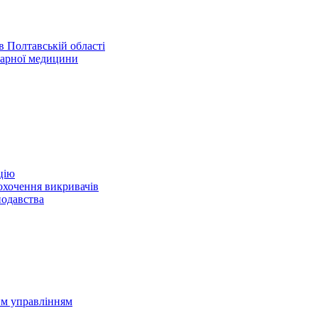
 Полтавській області
нарної медицини
цію
охочення викривачів
нодавства
им управлінням