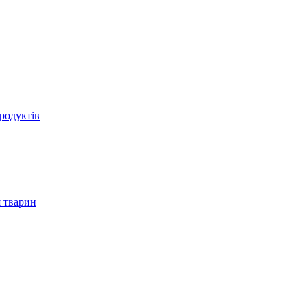
родуктів
 тварин