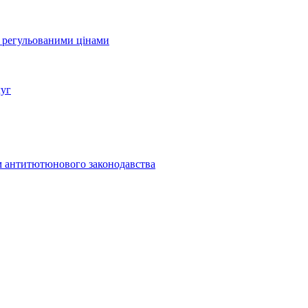
а регульованими цінами
луг
м антитютюнового законодавства