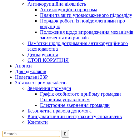
Антикорупційна діяльність
Антикорупційна програма
Плани та звіти уповноваженого підрозділу
Порядок роботи із повідомленнями про
корупцію
Положення щодо впровадження механізмів
заохочення викривачів
Пам’ятки щодо дотримання антикорупційного
законодавства
Декларування
СТОП КОРУПЦІЯ
Анонси
Для бджолярів
Нелегальні ЗЗР
Зв’язки з громадськістю
Звернення громадян
Графік особистого прийому громадян
Головним управлінням
Електронне звернення громадян
Безоплатна правова допомога
Консультативний центр захисту споживачів
Контакти