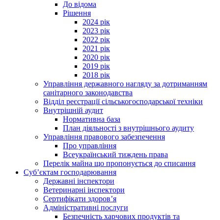
До відома
Рішення
2024 рік
2023 рік
2022 рік
2021 рік
2020 рік
2019 рік
2018 рік
Управління державного нагляду за дотриманням
санітарного законодавства
Відділ реєстрації сільськогосподарської техніки
Внутрішній аудит
Нормативна база
План діяльності з внутрішнього аудиту
Управління правового забезпечення
Про управління
Всеукраїнський тиждень права
Перелік майна що пропонується до списання
Суб’єктам господарювання
Державні інспектори
Ветеринарні інспектори
Сертифікати здоров’я
Адміністративні послуги
Безпечність харчових продуктів та