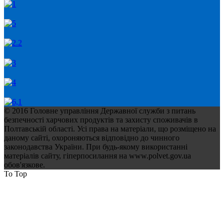
© 2016 Головне управління Державної служби з питань
безпечності харчових продуктів та захисту споживачів в
Полтавській області. Усі права на матеріали, що розміщено на
даному сайті, охороняються відповідно до чинного
законодавства України. При будь-якому використанні
матеріалів сайту, гіперпосилання на www.polvet.gov.ua
обов'язкове.
To Top