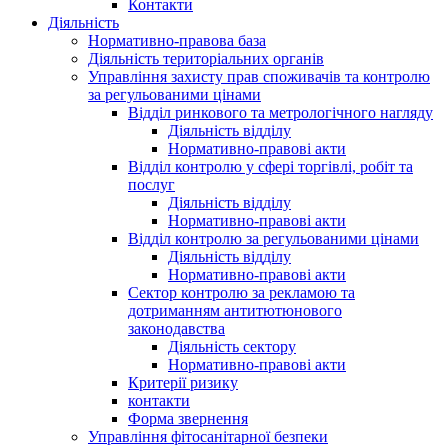
Контакти
Діяльність
Нормативно-правова база
Діяльність територіальних органів
Управління захисту прав споживачів та контролю
за регульованими цінами
Відділ ринкового та метрологічного нагляду
Діяльність відділу
Нормативно-правові акти
Відділ контролю у сфері торгівлі, робіт та
послуг
Діяльність відділу
Нормативно-правові акти
Відділ контролю за регульованими цінами
Діяльність відділу
Нормативно-правові акти
Сектор контролю за рекламою та
дотриманням антитютюнового
законодавства
Діяльність сектору
Нормативно-правові акти
Критерії ризику
контакти
Форма звернення
Управління фітосанітарної безпеки