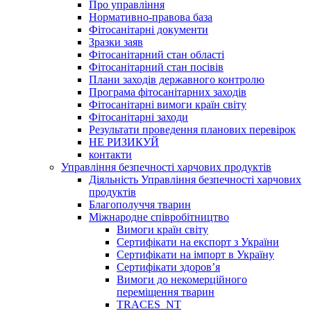
Про управління
Нормативно-правова база
Фітосанітарні документи
Зразки заяв
Фітосанітарний стан області
Фітосанітарний стан посівів
Плани заходів державного контролю
Програма фітосанітарних заходів
Фітосанітарні вимоги країн світу
Фітосанітарні заходи
Результати проведення планових перевірок
НЕ РИЗИКУЙ
контакти
Управління безпечності харчових продуктів
Діяльність Управління безпечності харчових
продуктів
Благополуччя тварин
Міжнародне співробітництво
Вимоги країн світу
Сертифікати на експорт з України
Сертифікати на імпорт в Україну
Сертифікати здоров’я
Вимоги до некомерційного
переміщення тварин
TRACES_NT