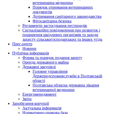
ветеринарна медицина
Порядок отримання ветеринарних
документів
Дотримання санітарного законодавства
Фітосанітарна безпека
Регламенти застосування пестицидів
Сигналізаційні повідомлення про розвиток і
поширення шкідливих організмів та заходи
захисту сільськогосподарських та інших угідь
Прес-центр
Новини
Публічна інформація
Форма та порядок подання запиту
Оренда державного майна
Державні закупівлі
Головне управління
Держпродспоживслужби в Полтавській
області
Полтавська обласна державна лікарня
ветеринарної медицини
Енергоменеджмент
Звіти
Запобігання корупції
Актуальна інформація
Нормативно-правова база