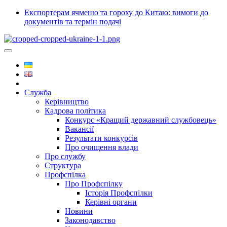
Експортерам ячменю та гороху до Китаю: вимоги до
документів та термін подачі
Служба
Керівництво
Кадрова політика
Конкурс «Кращий державний службовець»
Вакансії
Результати конкурсів
Про очищення влади
Про службу
Структура
Профспілка
Про Профспілку
Історія Профспілки
Керівні органи
Новини
Законодавство