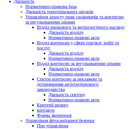
Діяльність
Нормативно-правова база
Діяльність територіальних органів
Управління захисту прав споживачів та контролю
за регульованими цінами
Відділ ринкового та метрологічного нагляду
Діяльність відділу
Нормативно-правові акти
Відділ контролю у сфері торгівлі, робіт та
послуг
Діяльність відділу
Нормативно-правові акти
Відділ контролю за регульованими цінами
Діяльність відділу
Нормативно-правові акти
Сектор контролю за рекламою та
дотриманням антитютюнового
законодавства
Діяльність сектору
Нормативно-правові акти
Критерії ризику
контакти
Форма звернення
Управління фітосанітарної безпеки
Про управління