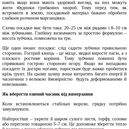
навіть якщо вони мають здоровий вигляд, на них можуть
жити збудники грибкових хвороб. Тому перед тим, як
встромити в землю, посадковий матеріал бажано обробити
слабким розчином марганцівки.
Схема посадки має бути така: 20–25 см між рядами і 8–10 см
між зубчиками. Глибину визначають за простою формулою –
висота зубчика, помножена на три.
Ще один нюанс посадки: слід садити зубчики правильною
стороною. Гострий кінець – це місце, звідки виросте пагін, а з
плоского ростиме коріння. Тому зубчики повинні бути
спрямовані гострою стороною вгору. Якщо ви випадково
посадите їх догори ногами, паросткам буде важко пробитися
крізь ґрунт. На цьому шляху вони витратять багато енергії й
часничини з великою ймовірністю будуть деформованими й
невеликими.
Як вберегти озимий часник від вимерзання
Коли встановлюються стабільні морози, грядку потрібно
замульчувати.
Найпростіше – укрити її шаром сухого листя, торфу, соломи
або перегною товщиною 5–7 см. Це допоможе зберегти тепло