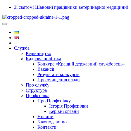
Зі святом! Шановні працівники ветеринарної медицини!
Служба
Керівництво
Кадрова політика
Конкурс «Кращий державний службовець»
Вакансії
Результати конкурсів
Про очищення влади
Про службу
Структура
Профспілка
Про Профспілку
Історія Профспілки
Керівні органи
Новини
Законодавство
Контакти