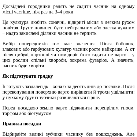
Досвідчені городники радять не садити часник на одному
місці частіше, ніж раз на 3–4 роки.
Ця культура любить сонячні, відкриті місця з легким рухом
повітря. Ґрунт повинен бути нейтральним або злегка лужним
– надто закислені ділянки часник не терпить.
Вибір попередників теж має значення. Після бобових,
злакових або гарбузових культур часник росте найкраще. А от
після цибулі, картоплі чи помідорів його садити не варто – у
цих рослин спільні хвороби, зокрема фузаріоз. А значить,
часник буде хворіти.
Як підготувати грядку
Її готують заздалегідь – хоча б за десять днів до посадки. Після
перекопування поверхню варто вирівняти й трохи ущільнити:
у пухкому ґрунті зубчики розвиваються гірше.
Перед посадкою землю варто підживити перепрілим гноєм,
торфом або біогумусом.
Правила посадки
Відбирайте великі зубчики часнику без пошкоджень. Але