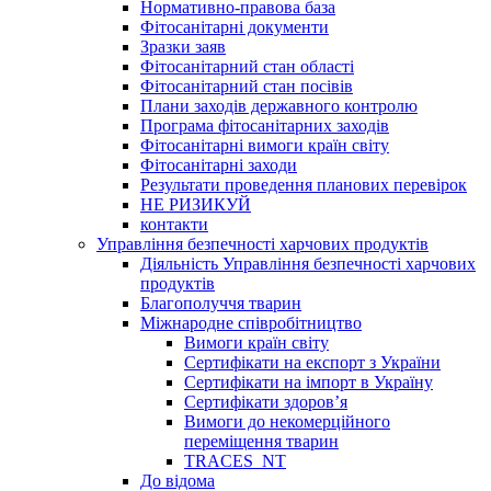
Нормативно-правова база
Фітосанітарні документи
Зразки заяв
Фітосанітарний стан області
Фітосанітарний стан посівів
Плани заходів державного контролю
Програма фітосанітарних заходів
Фітосанітарні вимоги країн світу
Фітосанітарні заходи
Результати проведення планових перевірок
НЕ РИЗИКУЙ
контакти
Управління безпечності харчових продуктів
Діяльність Управління безпечності харчових
продуктів
Благополуччя тварин
Міжнародне співробітництво
Вимоги країн світу
Сертифікати на експорт з України
Сертифікати на імпорт в Україну
Сертифікати здоров’я
Вимоги до некомерційного
переміщення тварин
TRACES_NT
До відома