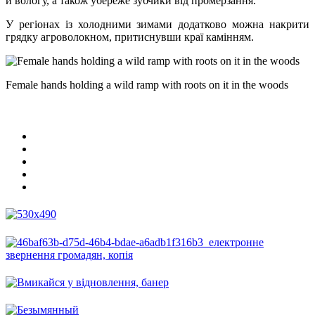
й вологу, а також убереже зубчики від промерзання.
У регіонах із холодними зимами додатково можна накрити
грядку агроволокном, притиснувши краї камінням.
Female hands holding a wild ramp with roots on it in the woods