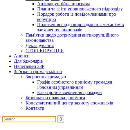
Антикорупційна програма
Плани та звіти уповноваженого підрозділу
Порядок роботи із повідомленнями про
корупцію
Положення щодо впровадження механізмів
заохочення викривачів
Пам’ятки щодо дотримання антикорупційного
законодавства
Декларування
СТОП КОРУПЦІЯ
Анонси
Для бджолярів
Нелегальні ЗЗР
Зв’язки з громадськістю
Звернення громадян
Графік особистого прийому громадян
Головним управлінням
Електронне звернення громадян
Безоплатна правова допомога
Консультативний центр захисту споживачів
Контакти