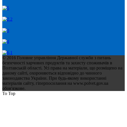
© 2016 Головне управління Державної служби з питань
безпечності харчових продуктів та захисту споживачів в
Полтавській області. Усі права на матеріали, що розміщено на
даному сайті, охороняються відповідно до чинного
законодавства України. При будь-якому використанні
матеріалів сайту, гіперпосилання на www.polvet.gov.ua
обов'язкове.
To Top