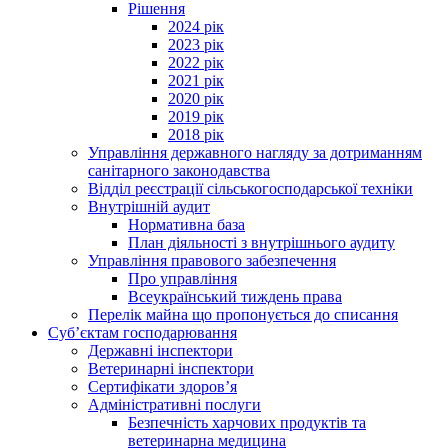
Рішення
2024 рік
2023 рік
2022 рік
2021 рік
2020 рік
2019 рік
2018 рік
Управління державного нагляду за дотриманням
санітарного законодавства
Відділ реєстрації сільськогосподарської техніки
Внутрішній аудит
Нормативна база
План діяльності з внутрішнього аудиту
Управління правового забезпечення
Про управління
Всеукраїнський тиждень права
Перелік майна що пропонується до списання
Суб’єктам господарювання
Державні інспектори
Ветеринарні інспектори
Сертифікати здоров’я
Адміністративні послуги
Безпечність харчових продуктів та
ветеринарна медицина