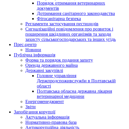
Порядок отримання ветеринарних
документів
Дотримання санітарного законодавства
Фітосанітарна безпека
Регламенти застосування пестицидів
Сигналізаційні повідомлення про розвиток і
поширення шкідливих організмів та заходи
захисту сільськогосподарських та інших угідь
Прес-центр
Новини
Публічна інформація
Форма та порядок подання запиту
Оренда державного майна
Державні закупівлі
Головне управління
Держпродспоживслужби в Полтавській
області
Полтавська обласна державна лікарня
ветеринарної медицини
Енергоменеджмент
Звіти
Запобігання корупції
Актуальна інформація
Нормативно-правова база
Антикорупційна діяльність