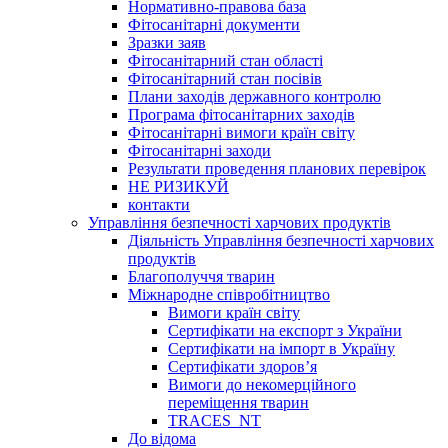
Нормативно-правова база
Фітосанітарні документи
Зразки заяв
Фітосанітарний стан області
Фітосанітарний стан посівів
Плани заходів державного контролю
Програма фітосанітарних заходів
Фітосанітарні вимоги країн світу
Фітосанітарні заходи
Результати проведення планових перевірок
НЕ РИЗИКУЙ
контакти
Управління безпечності харчових продуктів
Діяльність Управління безпечності харчових
продуктів
Благополуччя тварин
Міжнародне співробітництво
Вимоги країн світу
Сертифікати на експорт з України
Сертифікати на імпорт в Україну
Сертифікати здоров’я
Вимоги до некомерційного
переміщення тварин
TRACES_NT
До відома