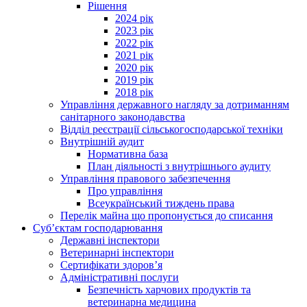
Рішення
2024 рік
2023 рік
2022 рік
2021 рік
2020 рік
2019 рік
2018 рік
Управління державного нагляду за дотриманням
санітарного законодавства
Відділ реєстрації сільськогосподарської техніки
Внутрішній аудит
Нормативна база
План діяльності з внутрішнього аудиту
Управління правового забезпечення
Про управління
Всеукраїнський тиждень права
Перелік майна що пропонується до списання
Суб’єктам господарювання
Державні інспектори
Ветеринарні інспектори
Сертифікати здоров’я
Адміністративні послуги
Безпечність харчових продуктів та
ветеринарна медицина