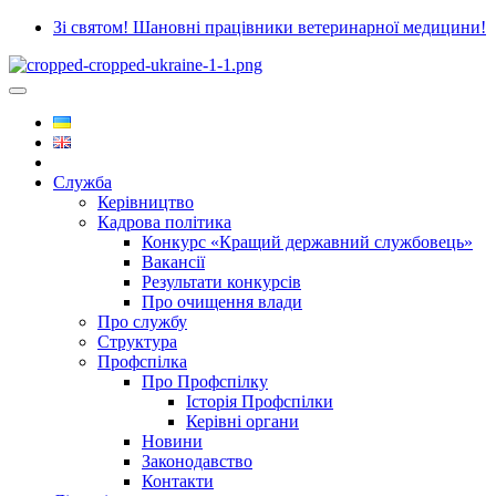
Зі святом! Шановні працівники ветеринарної медицини!
Служба
Керівництво
Кадрова політика
Конкурс «Кращий державний службовець»
Вакансії
Результати конкурсів
Про очищення влади
Про службу
Структура
Профспілка
Про Профспілку
Історія Профспілки
Керівні органи
Новини
Законодавство
Контакти