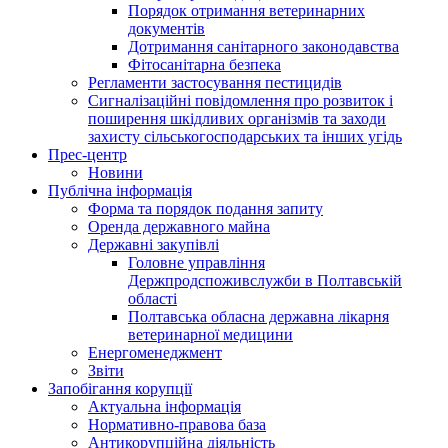
Порядок отримання ветеринарних
документів
Дотримання санітарного законодавства
Фітосанітарна безпека
Регламенти застосування пестицидів
Сигналізаційні повідомлення про розвиток і
поширення шкідливих організмів та заходи
захисту сільськогосподарських та інших угідь
Прес-центр
Новини
Публічна інформація
Форма та порядок подання запиту
Оренда державного майна
Державні закупівлі
Головне управління
Держпродспоживслужби в Полтавській
області
Полтавська обласна державна лікарня
ветеринарної медицини
Енергоменеджмент
Звіти
Запобігання корупції
Актуальна інформація
Нормативно-правова база
Антикорупційна діяльність