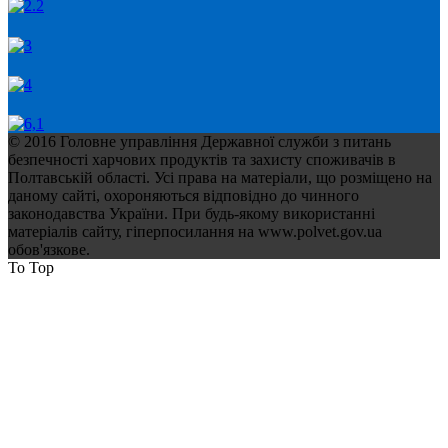
© 2016 Головне управління Державної служби з питань
безпечності харчових продуктів та захисту споживачів в
Полтавській області. Усі права на матеріали, що розміщено на
даному сайті, охороняються відповідно до чинного
законодавства України. При будь-якому використанні
матеріалів сайту, гіперпосилання на www.polvet.gov.ua
обов'язкове.
To Top