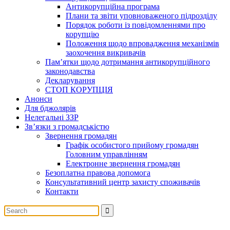
Антикорупційна програма
Плани та звіти уповноваженого підрозділу
Порядок роботи із повідомленнями про
корупцію
Положення щодо впровадження механізмів
заохочення викривачів
Пам’ятки щодо дотримання антикорупційного
законодавства
Декларування
СТОП КОРУПЦІЯ
Анонси
Для бджолярів
Нелегальні ЗЗР
Зв’язки з громадськістю
Звернення громадян
Графік особистого прийому громадян
Головним управлінням
Електронне звернення громадян
Безоплатна правова допомога
Консультативний центр захисту споживачів
Контакти