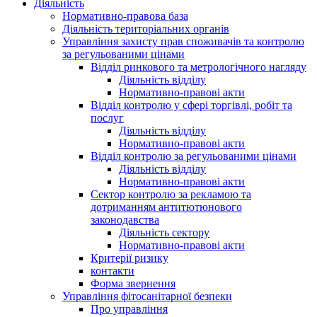
Діяльність
Нормативно-правова база
Діяльність територіальних органів
Управління захисту прав споживачів та контролю
за регульованими цінами
Відділ ринкового та метрологічного нагляду
Діяльність відділу
Нормативно-правові акти
Відділ контролю у сфері торгівлі, робіт та
послуг
Діяльність відділу
Нормативно-правові акти
Відділ контролю за регульованими цінами
Діяльність відділу
Нормативно-правові акти
Сектор контролю за рекламою та
дотриманням антитютюнового
законодавства
Діяльність сектору
Нормативно-правові акти
Критерії ризику
контакти
Форма звернення
Управління фітосанітарної безпеки
Про управління