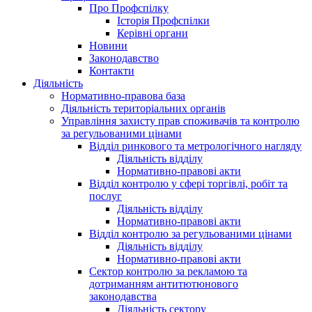
Про Профспілку
Історія Профспілки
Керівні органи
Новини
Законодавство
Контакти
Діяльність
Нормативно-правова база
Діяльність територіальних органів
Управління захисту прав споживачів та контролю
за регульованими цінами
Відділ ринкового та метрологічного нагляду
Діяльність відділу
Нормативно-правові акти
Відділ контролю у сфері торгівлі, робіт та
послуг
Діяльність відділу
Нормативно-правові акти
Відділ контролю за регульованими цінами
Діяльність відділу
Нормативно-правові акти
Сектор контролю за рекламою та
дотриманням антитютюнового
законодавства
Діяльність сектору