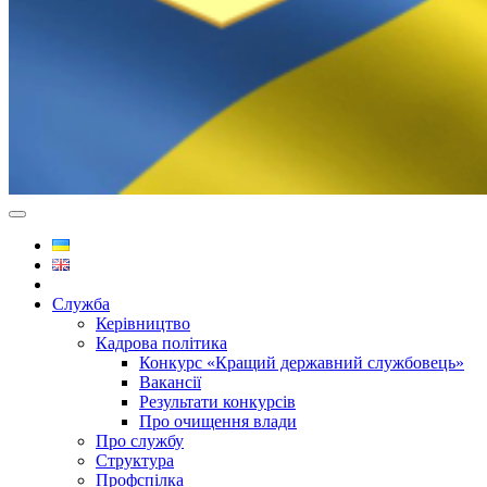
Служба
Керівництво
Кадрова політика
Конкурс «Кращий державний службовець»
Вакансії
Результати конкурсів
Про очищення влади
Про службу
Структура
Профспілка