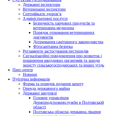
Державні інспектори
Ветеринарні інспектори
Сертифікати здоров’я
Адміністративні послуги
Безпечність харчових продуктів та
ветеринарна медицина
Порядок отримання ветеринарних
документів
Дотримання санітарного законодавства
Фітосанітарна безпека
Регламенти застосування пестицидів
Сигналізаційні повідомлення про розвиток і
поширення шкідливих організмів та заходи
захисту сільськогосподарських та інших угідь
Прес-центр
Новини
Публічна інформація
Форма та порядок подання запиту
Оренда державного майна
Державні закупівлі
Головне управління
Держпродспоживслужби в Полтавській
області
Полтавська обласна державна лікарня