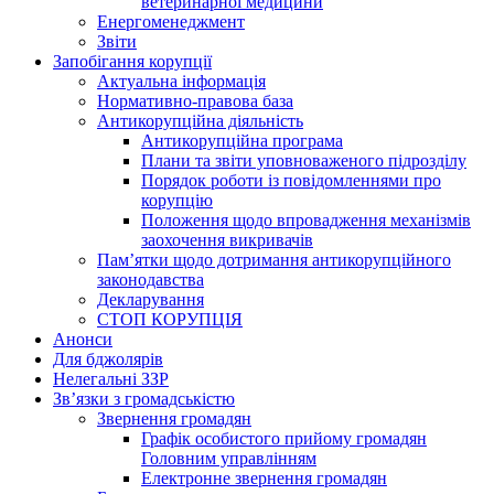
ветеринарної медицини
Енергоменеджмент
Звіти
Запобігання корупції
Актуальна інформація
Нормативно-правова база
Антикорупційна діяльність
Антикорупційна програма
Плани та звіти уповноваженого підрозділу
Порядок роботи із повідомленнями про
корупцію
Положення щодо впровадження механізмів
заохочення викривачів
Пам’ятки щодо дотримання антикорупційного
законодавства
Декларування
СТОП КОРУПЦІЯ
Анонси
Для бджолярів
Нелегальні ЗЗР
Зв’язки з громадськістю
Звернення громадян
Графік особистого прийому громадян
Головним управлінням
Електронне звернення громадян