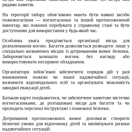
рядами наметів.
На території табору обов’язково мають бути наявні засоби
пожежогасіння — вогнегасники та інший протипожежний
інвентар, які повинні перебувати у справному стані та бути
доступними для використання у будь-який час.
Особлива увага приділяється організації місць для
розпалювання вогню. Багаття дозволяється розводити лише у
спеціально визначених місцях із дотриманням вимог безпеки.
Забороняється залишати вогонь без нагляду або
використовувати несправне обладнання.
Організатори зобов’язані забезпечити порядок дій у разі
виникнення пожежі чи іншої надзвичайної ситуації,
визначити відповідальних осіб та організувати можливість
швидкої евакуації дітей.
Батькам варто поцікавитися, чи забезпечене наметове містечко
вогнегасниками, де розташовані місця для багаття та чи
проходить персонал інструктажі з пожежної безпеки.
Дотримання протипожежних вимог допомагає створити
безпечні умови для відпочинку дітей та мінімізувати ризики
надзвичайних ситуацій.