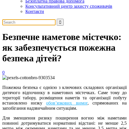
Безоплатна правова допомога
Консультативний центр захисту споживачів
Контакти
Безпечне наметове містечко:
як забезпечується пожежна
безпека дітей?
0
Пожежна безпека є однією з ключових складових організації
дитячого відпочинку в наметових містечках. Саме тому до
території табору, розміщення наметів та організації побуту
встановлено низку
обов’язкових вимог
, спрямованих на
запобігання надзвичайним ситуаціям.
Для зменшення ризику поширення вогню між наметами
повинні дотримуватися нормативні відстані: не менше 2,5
метра між окремими наметами та не менше 3,5 метра між