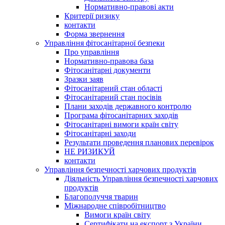
Нормативно-правові акти
Критерії ризику
контакти
Форма звернення
Управління фітосанітарної безпеки
Про управління
Нормативно-правова база
Фітосанітарні документи
Зразки заяв
Фітосанітарний стан області
Фітосанітарний стан посівів
Плани заходів державного контролю
Програма фітосанітарних заходів
Фітосанітарні вимоги країн світу
Фітосанітарні заходи
Результати проведення планових перевірок
НЕ РИЗИКУЙ
контакти
Управління безпечності харчових продуктів
Діяльність Управління безпечності харчових
продуктів
Благополуччя тварин
Міжнародне співробітництво
Вимоги країн світу
Сертифікати на експорт з України