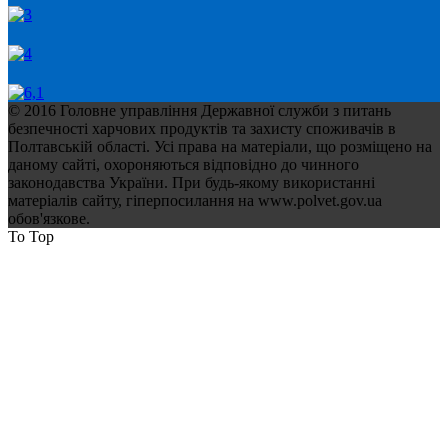
© 2016 Головне управління Державної служби з питань
безпечності харчових продуктів та захисту споживачів в
Полтавській області. Усі права на матеріали, що розміщено на
даному сайті, охороняються відповідно до чинного
законодавства України. При будь-якому використанні
матеріалів сайту, гіперпосилання на www.polvet.gov.ua
обов'язкове.
To Top