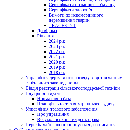
Сертифікати на імпорт в Україну
Сертифікати здоров’я
Вимоги до некомерційного
переміщення тварин
TRACES_NT
До відома
Рішення
2024 рік
2023 рік
2022 рік
2021 рік
2020 рік
2019 рік
2018 рік
Управління державного нагляду за дотриманням
санітарного законодавства
Відділ реєстрації сільськогосподарської техніки
Внутрішній аудит
Нормативна база
План діяльності з внутрішнього аудиту
Управління правового забезпечення
Про управління
Всеукраїнський тиждень права
Перелік майна що пропонується до списання
Суб’єктам господарювання