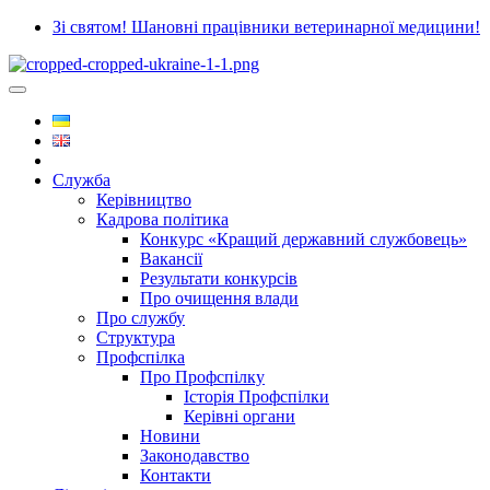
Зі святом! Шановні працівники ветеринарної медицини!
Служба
Керівництво
Кадрова політика
Конкурс «Кращий державний службовець»
Вакансії
Результати конкурсів
Про очищення влади
Про службу
Структура
Профспілка
Про Профспілку
Історія Профспілки
Керівні органи
Новини
Законодавство
Контакти