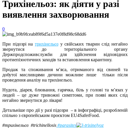
Трихінельоз: як діяти у разі
виявлення захворювання
0
При підозрі на
трихінельоз
у свійських тварин слід негайно
звернутися до територіального органу
Держпродспоживслужби для здійснення відповідних
протиепізоотичних заходів та встановлення карантину.
Продаж та споживання м’яса, отриманого від свиней та
добутої мисливцями дичини можливе лише тільки після
проведення аналізу на трихінельоз.
Нудота, діарея, блювання, гарячка, біль у голові та м’язах у
людей – це дуже тривожні симптоми, при появі яких слід
негайно звернутися до лікаря!
Детальніше про дії у разі підозри – в інфографіці, розробленій
спільно з європейським проєктом EU4SaferFood.
#трихінельоз #trichinellosis
#parasites