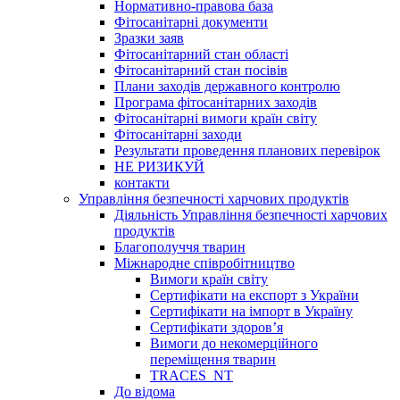
Нормативно-правова база
Фітосанітарні документи
Зразки заяв
Фітосанітарний стан області
Фітосанітарний стан посівів
Плани заходів державного контролю
Програма фітосанітарних заходів
Фітосанітарні вимоги країн світу
Фітосанітарні заходи
Результати проведення планових перевірок
НЕ РИЗИКУЙ
контакти
Управління безпечності харчових продуктів
Діяльність Управління безпечності харчових
продуктів
Благополуччя тварин
Міжнародне співробітництво
Вимоги країн світу
Сертифікати на експорт з України
Сертифікати на імпорт в Україну
Сертифікати здоров’я
Вимоги до некомерційного
переміщення тварин
TRACES_NT
До відома