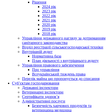
Рішення
2024 рік
2023 рік
2022 рік
2021 рік
2020 рік
2019 рік
2018 рік
Управління державного нагляду за дотриманням
санітарного законодавства
Відділ реєстрації сільськогосподарської техніки
Внутрішній аудит
Нормативна база
План діяльності з внутрішнього аудиту
Управління правового забезпечення
Про управління
Всеукраїнський тиждень права
Перелік майна що пропонується до списання
Суб’єктам господарювання
Державні інспектори
Ветеринарні інспектори
Сертифікати здоров’я
Адміністративні послуги
Безпечність харчових продуктів та
ветеринарна медицина