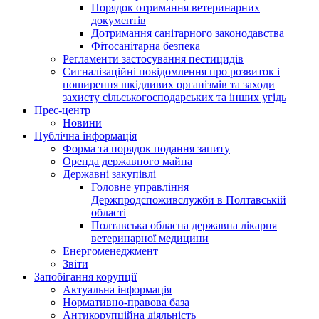
Порядок отримання ветеринарних
документів
Дотримання санітарного законодавства
Фітосанітарна безпека
Регламенти застосування пестицидів
Сигналізаційні повідомлення про розвиток і
поширення шкідливих організмів та заходи
захисту сільськогосподарських та інших угідь
Прес-центр
Новини
Публічна інформація
Форма та порядок подання запиту
Оренда державного майна
Державні закупівлі
Головне управління
Держпродспоживслужби в Полтавській
області
Полтавська обласна державна лікарня
ветеринарної медицини
Енергоменеджмент
Звіти
Запобігання корупції
Актуальна інформація
Нормативно-правова база
Антикорупційна діяльність