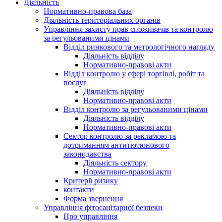
Діяльність
Нормативно-правова база
Діяльність територіальних органів
Управління захисту прав споживачів та контролю
за регульованими цінами
Відділ ринкового та метрологічного нагляду
Діяльність відділу
Нормативно-правові акти
Відділ контролю у сфері торгівлі, робіт та
послуг
Діяльність відділу
Нормативно-правові акти
Відділ контролю за регульованими цінами
Діяльність відділу
Нормативно-правові акти
Сектор контролю за рекламою та
дотриманням антитютюнового
законодавства
Діяльність сектору
Нормативно-правові акти
Критерії ризику
контакти
Форма звернення
Управління фітосанітарної безпеки
Про управління