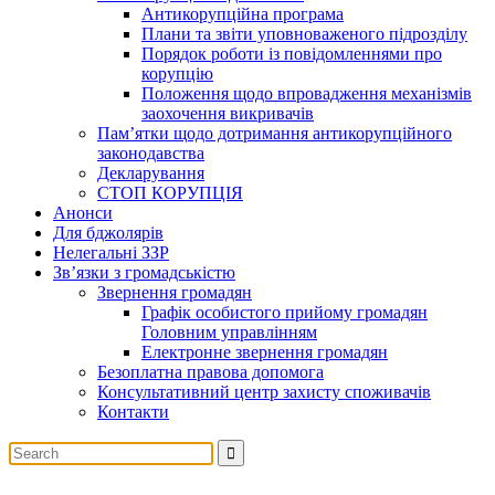
Антикорупційна програма
Плани та звіти уповноваженого підрозділу
Порядок роботи із повідомленнями про
корупцію
Положення щодо впровадження механізмів
заохочення викривачів
Пам’ятки щодо дотримання антикорупційного
законодавства
Декларування
СТОП КОРУПЦІЯ
Анонси
Для бджолярів
Нелегальні ЗЗР
Зв’язки з громадськістю
Звернення громадян
Графік особистого прийому громадян
Головним управлінням
Електронне звернення громадян
Безоплатна правова допомога
Консультативний центр захисту споживачів
Контакти