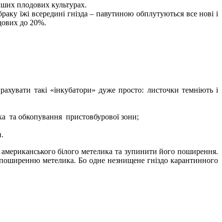
інших плодових культурах.
раку їжі всередині гнізда – павутиною обплутуються все нові і
дових до 20%.
рахувати такі «інкубатори» дуже просто: листочки темніють і
лка та обкопування пристовбурової зони;
.
ь американського білого метелика та зупинити його поширення.
му поширенню метелика. Бо одне незнищене гніздо карантинного