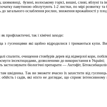
 шовковиці, бузині, волоському горісі, вишні, сливі, яблуні та 
спочатку павутиною обплутують 1-2 листки, по мірі розвитку та б
ить до загального ослаблення рослин, зниження врожайності у пло
к профілактичні, так і хімічні заходи:
да з гусеницями які щойно відродилися і тримаються купи. Ви
далі спалити, очищення стовбурів дерев від відмерлої кори, побі
сосмуги інсектицидами, дозволеними до використання в Україні;
 застосовувати біологічні препарати — Актофіт, Бітоксибацилін
є там шкідника. Так ви зможете вчасно їх захистити від гусениц
х обійсть і садів, які ніхто не доглядає, що сприяє інтенсивно