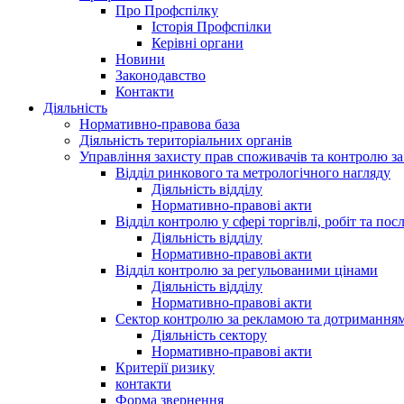
Про Профспілку
Історія Профспілки
Керівні органи
Новини
Законодавство
Контакти
Діяльність
Нормативно-правова база
Діяльність територіальних органів
Управління захисту прав споживачів та контролю з
Відділ ринкового та метрологічного нагляду
Діяльність відділу
Нормативно-правові акти
Відділ контролю у сфері торгівлі, робіт та пос
Діяльність відділу
Нормативно-правові акти
Відділ контролю за регульованими цінами
Діяльність відділу
Нормативно-правові акти
Сектор контролю за рекламою та дотримання
Діяльність сектору
Нормативно-правові акти
Критерії ризику
контакти
Форма звернення