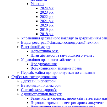
Рішення
2024 рік
2023 рік
2022 рік
2021 рік
2020 рік
2019 рік
2018 рік
Управління державного нагляду за дотриманням сан
Відділ реєстрації сільськогосподарської техніки
Внутрішній аудит
Нормативна база
План діяльності з внутрішнього аудиту
Управління правового забезпечення
Про управління
Всеукраїнський тиждень права
Перелік майна що пропонується до списання
Суб’єктам господарювання
Державні інспектори
Ветеринарні інспектори
Сертифікати здоров’я
Адміністративні послуги
Безпечність харчових продуктів та ветеринар
Порядок отримання ветеринарних документів
Дотримання санітарного законодавства