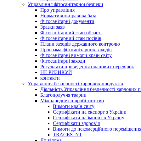
Управління фітосанітарної безпеки
Про управління
Нормативно-правова база
Фітосанітарні документи
Зразки заяв
Фітосанітарний стан області
Фітосанітарний стан посівів
Плани заходів державного контролю
Програма фітосанітарних заходів
Фітосанітарні вимоги країн світу
Фітосанітарні заходи
Результати проведення планових перевірок
НЕ РИЗИКУЙ
контакти
Управління безпечності харчових продуктів
Діяльність Управління безпечності харчових п
Благополуччя тварин
Міжнародне співробітництво
Вимоги країн світу
Сертифікати на експорт з України
Сертифікати на імпорт в Україну
Сертифікати здоров’я
Вимоги до некомерційного переміщення
TRACES_NT
До відома