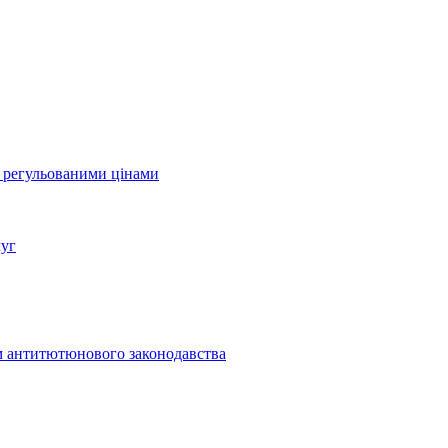
а регульованими цінами
луг
м антитютюнового законодавства