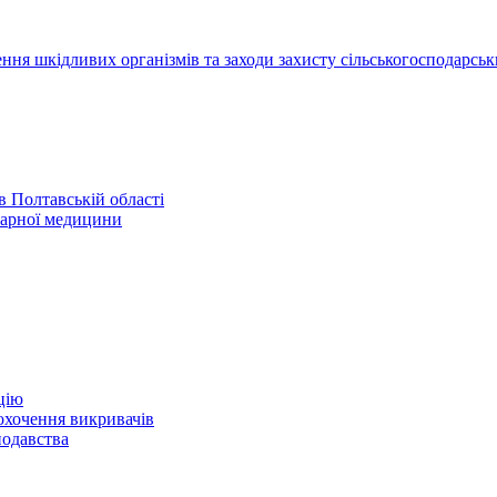
ння шкідливих організмів та заходи захисту сільськогосподарськ
 Полтавській області
нарної медицини
цію
охочення викривачів
нодавства