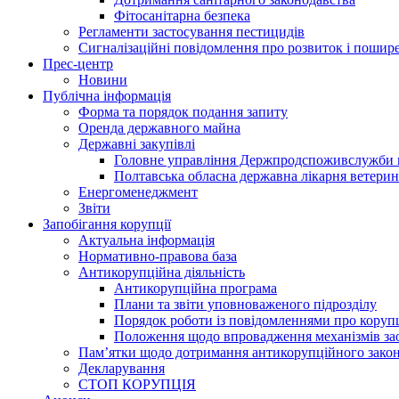
Фітосанітарна безпека
Регламенти застосування пестицидів
Сигналізаційні повідомлення про розвиток і пошире
Прес-центр
Новини
Публічна інформація
Форма та порядок подання запиту
Оренда державного майна
Державні закупівлі
Головне управління Держпродспоживслужби в
Полтавська обласна державна лікарня ветери
Енергоменеджмент
Звіти
Запобігання корупції
Актуальна інформація
Нормативно-правова база
Антикорупційна діяльність
Антикорупційна програма
Плани та звіти уповноваженого підрозділу
Порядок роботи із повідомленнями про коруп
Положення щодо впровадження механізмів за
Пам’ятки щодо дотримання антикорупційного зако
Декларування
СТОП КОРУПЦІЯ