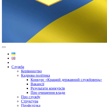
Служба
Керівництво
Кадрова політика
Конкурс «Кращий державний службовець»
Вакансії
Результати конкурсів
Про очищення влади
Про службу
Структура
Профспілка