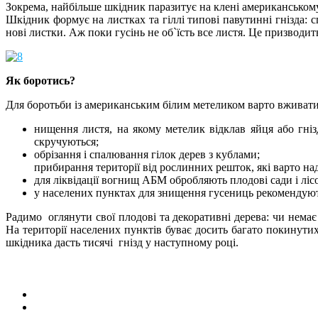
Зокрема, найбільше шкідник паразитує на клені американському,
Шкідник формує на листках та гіллі типові павутинні гнізда: 
нові листки. Аж поки гусінь не об`їсть все листя. Це призвод
Як боротись?
Для боротьби із американським білим метеликом варто вживати я
нищення листя, на якому метелик відклав яйця або гніз
скручуються;
обрізання і спалювання гілок дерев з кублами;
прибирання території від рослинних решток, які варто на
для ліквідації вогнищ АБМ обробляють плодові сади і лі
у населених пунктах для знищення гусениць рекомендують
Радимо оглянути свої плодові та декоративні дерева: чи нема
На території населених пунктів буває досить багато покинути
шкідника дасть тисячі гнізд у наступному році.