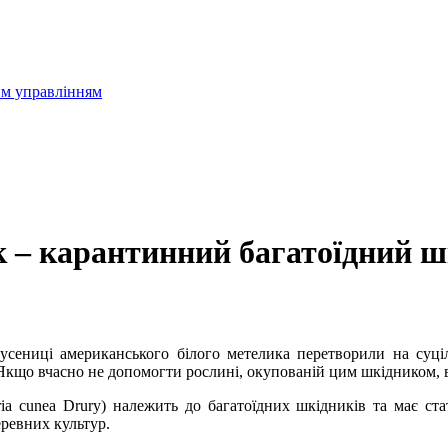
им управлінням
 – карантинний багатоїдний ш
усениці американського білого метелика перетворили на суці
 Якщо вчасно не допомогти рослині, окупованій цим шкідником, 
ia cunea Drury) належить до багатоїдних шкідників та має ст
ревних культур.