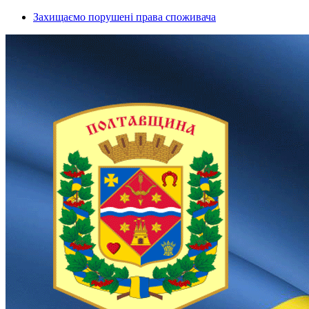
Захищаємо порушені права споживача