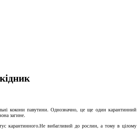
кідник
льні кокони павутини. Однозначно, це ще один карантинний
вона загине.
атус карантинного.Не вибагливий до рослин, а тому в цілому