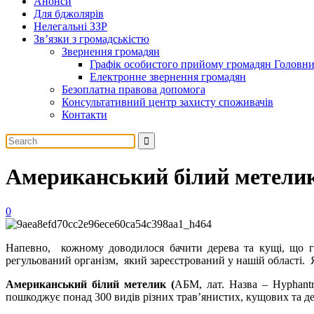
Анонси
Для бджолярів
Нелегальні ЗЗР
Зв’язки з громадськістю
Звернення громадян
Графік особистого прийому громадян Головн
Електронне звернення громадян
Безоплатна правова допомога
Консультативний центр захисту споживачів
Контакти
Американський білий метелик
0
Напевно, кожному доводилося бачити дерева та кущі, що г
регульований організм, який зареєстрований у нашій області.
Американський білий метелик (
АБМ, лат. Назва – Hyphantr
пошкоджує понад 300 видів різних трав’янистих, кущових та де