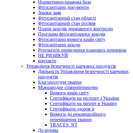
Нормативно-правова база
Фітосанітарні документи
Зразки заяв
Фітосанітарний стан області
Фітосанітарний стан посівів
Плани заходів державного контролю
Програма фітосанітарних заходів
Фітосанітарні вимоги країн світу
Фітосанітарні заходи
Результати проведення планових перевірок
НЕ РИЗИКУЙ
контакти
Управління безпечності харчових продуктів
Діяльність Управління безпечності харчових
продуктів
Благополуччя тварин
Міжнародне співробітництво
Вимоги країн світу
Сертифікати на експорт з України
Сертифікати на імпорт в Україну
Сертифікати здоров’я
Вимоги до некомерційного
переміщення тварин
TRACES_NT
До відома