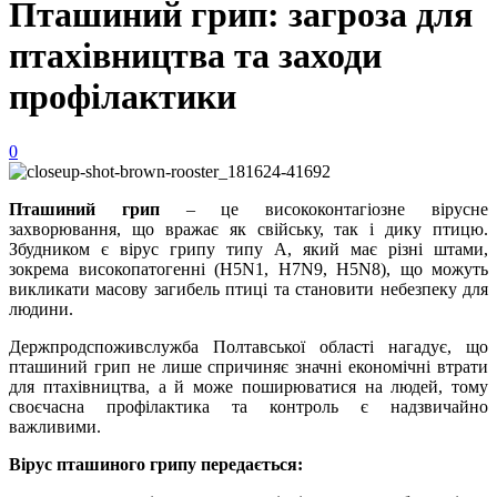
Пташиний грип: загроза для
птахівництва та заходи
профілактики
0
Пташиний грип
– це висококонтагіозне вірусне
захворювання, що вражає як свійську, так і дику птицю.
Збудником є вірус грипу типу A, який має різні штами,
зокрема високопатогенні (H5N1, H7N9, H5N8), що можуть
викликати масову загибель птиці та становити небезпеку для
людини.
Держпродспоживслужба Полтавської області нагадує, що
пташиний грип не лише спричиняє значні економічні втрати
для птахівництва, а й може поширюватися на людей, тому
своєчасна профілактика та контроль є надзвичайно
важливими.
Вірус пташиного грипу передається: