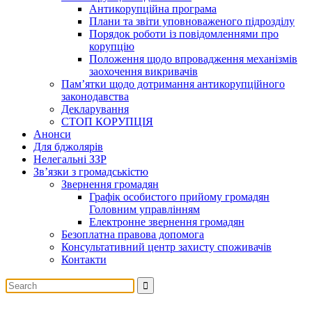
Антикорупційна програма
Плани та звіти уповноваженого підрозділу
Порядок роботи із повідомленнями про
корупцію
Положення щодо впровадження механізмів
заохочення викривачів
Пам’ятки щодо дотримання антикорупційного
законодавства
Декларування
СТОП КОРУПЦІЯ
Анонси
Для бджолярів
Нелегальні ЗЗР
Зв’язки з громадськістю
Звернення громадян
Графік особистого прийому громадян
Головним управлінням
Електронне звернення громадян
Безоплатна правова допомога
Консультативний центр захисту споживачів
Контакти