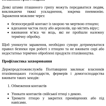
Деякі штами пташиного грипу можуть передаватися людям,
викликаючи тяжкі ускладнення, зокрема пневмонію.
Зараження можливе через:
безпосередній контакт із хворою чи мертвою птицею;
вдихання часток пилу або аерозолів, що містять вірус;
вживання м’яса чи яєць, які не пройшли належну
термічну обробку.
Щоб уникнути зараження, необхідно суворо дотримуватися
правил безпеки при роботі з птицею та не вживати сирі або
недостатньо термічно оброблені продукти птахівництва.
Профілактика захворювання
Держпродспоживслужба Полтавщини закликає власників
птахівницьких господарств, фермерів і домогосподарства
вживати таких заходів:
Обмеження контактів
Уникати контактів свійської птиці з дикою.
Тримати птицю у закритих приміщеннях або під
навісами.