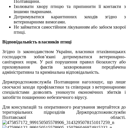
Полтавщини.
Ізолювати хвору птицю та припинити її контакти з
іншими тваринами.
Дотримуватися карантинних заходів згідно з
ветеринарними вимогами.
Не займатися самостійним лікуванням або забоєм хворої
птиці.
Відповідальність власників птиці
Згідно із законодавством України, власники птахівницьких
господарств зобов’язані дотримуватися ветеринарно-
санітарних норм. У разі порушення правил біозахисту або
приховування фактів захворювання передбачена
адміністративна та кримінальна відповідальність.
Держпродспоживслужба Полтавщини наголошує, що лише
своєчасні заходи профілактики та співпраця з ветеринарними
спеціалістами дозволять уникнути економічних збитків і
запобігти поширенню небезпечного вірусу.
Для консультацій та оперативного реагування звертайтеся до
територіальних підрозділів Держпродспоживслужби
Полтавської області.