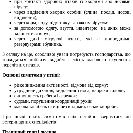
при контакті здорових птахів із хворими або носіями
вірусу;
через виділення хворих особин (слина, послід, носові
виділення);
через корм, воду, підстилку, заражену вірусом;
за допомогою одягу, взуття, інвентарю, на яких може
залишатися вірус;
через дикі мігруючі птахи, які є природними
резервуарами збудника.
З огляду на це, особливої уваги потребують господарства, що
знаходяться поблизу водойм і місць масового скупчення
перелітних птахів.
Основні симптоми у птиці:
різке зниження активності, відмова від корму;
утруднене дихання, виділення з носа, набряки голови;
синюшність гребеня і сережок;
судоми, порушення координації рухів;
масова загибель птиці без видимих ознак хвороби.
При появі таких симптомів слід негайно звернутися до
ветеринарних спеціалістів!
Пташиний грип і людина