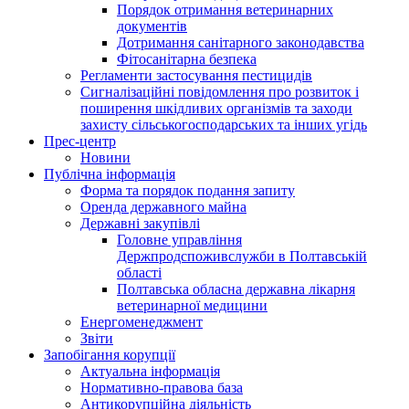
Порядок отримання ветеринарних
документів
Дотримання санітарного законодавства
Фітосанітарна безпека
Регламенти застосування пестицидів
Сигналізаційні повідомлення про розвиток і
поширення шкідливих організмів та заходи
захисту сільськогосподарських та інших угідь
Прес-центр
Новини
Публічна інформація
Форма та порядок подання запиту
Оренда державного майна
Державні закупівлі
Головне управління
Держпродспоживслужби в Полтавській
області
Полтавська обласна державна лікарня
ветеринарної медицини
Енергоменеджмент
Звіти
Запобігання корупції
Актуальна інформація
Нормативно-правова база
Антикорупційна діяльність