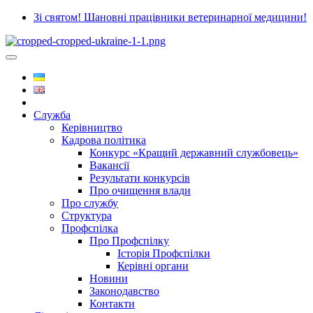
Зі святом! Шановні працівники ветеринарної медицини!
Служба
Керівництво
Кадрова політика
Конкурс «Кращий державний службовець»
Вакансії
Результати конкурсів
Про очищення влади
Про службу
Структура
Профспілка
Про Профспілку
Історія Профспілки
Керівні органи
Новини
Законодавство
Контакти