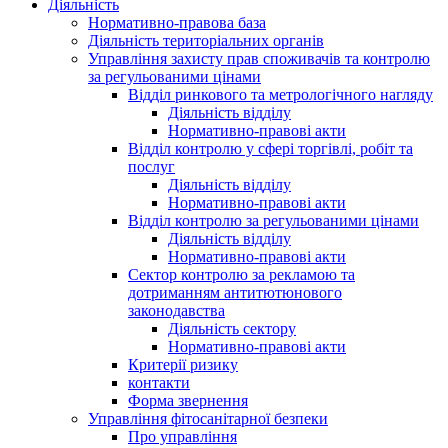
Діяльність
Нормативно-правова база
Діяльність територіальних органів
Управління захисту прав споживачів та контролю
за регульованими цінами
Відділ ринкового та метрологічного нагляду
Діяльність відділу
Нормативно-правові акти
Відділ контролю у сфері торгівлі, робіт та
послуг
Діяльність відділу
Нормативно-правові акти
Відділ контролю за регульованими цінами
Діяльність відділу
Нормативно-правові акти
Сектор контролю за рекламою та
дотриманням антитютюнового
законодавства
Діяльність сектору
Нормативно-правові акти
Критерії ризику
контакти
Форма звернення
Управління фітосанітарної безпеки
Про управління