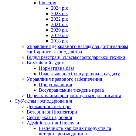
Рішення
2024 рік
2023 рік
2022 рік
2021 рік
2020 рік
2019 рік
2018 рік
Управління державного нагляду за дотриманням
санітарного законодавства
Відділ реєстрації сільськогосподарської техніки
Внутрішній аудит
Нормативна база
План діяльності з внутрішнього аудиту
Управління правового забезпечення
Про управління
Всеукраїнський тиждень права
Перелік майна що пропонується до списання
Суб’єктам господарювання
Державні інспектори
Ветеринарні інспектори
Сертифікати здоров’я
Адміністративні послуги
Безпечність харчових продуктів та
ветеринарна медицина