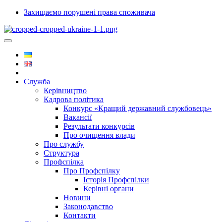
Захищаємо порушені права споживача
Служба
Керівництво
Кадрова політика
Конкурс «Кращий державний службовець»
Вакансії
Результати конкурсів
Про очищення влади
Про службу
Структура
Профспілка
Про Профспілку
Історія Профспілки
Керівні органи
Новини
Законодавство
Контакти