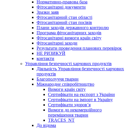
Нормативно-правова база
Фітосанітарні документи
Зразки заяв
Фітосанітарний стан області
Фітосанітарний стан посівів
Плани заходів державного контролю
Програма фітосанітарних заходів
Фітосанітарні вимоги країн світу
Фітосанітарні заходи
Результати проведення планових перевірок
НЕ РИЗИКУЙ
контакти
Управління безпечності харчових продуктів
Діяльність Управління безпечності харчових
продуктів
Благополуччя тварин
Міжнародне співробітництво
Вимоги країн світу
Сертифікати на експорт з України
Сертифікати на імпорт в Україну
Сертифікати здоров’я
Вимоги до некомерційного
переміщення тварин
TRACES_NT
До відома