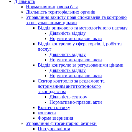
Діяльність
Нормативно-правова база
Діяльність територіальних органів
Управління захисту прав споживачів та контролю
за регульованими цінами
Відділ ринкового та метрологічного нагляду
Діяльність відділу
Нормативно-правові акти
Відділ контролю у сфері торгівлі, робіт та
послуг
Діяльність відділу
Нормативно-правові акти
Відділ контролю за регульованими цінами
Діяльність відділу
Нормативно-правові акти
Сектор контролю за рекламою та
дотриманням антитютюнового
законодавства
Діяльність сектору
Нормативно-правові акти
Критерії ризику
контакти
Форма звернення
Управління фітосанітарної безпеки
Про управління