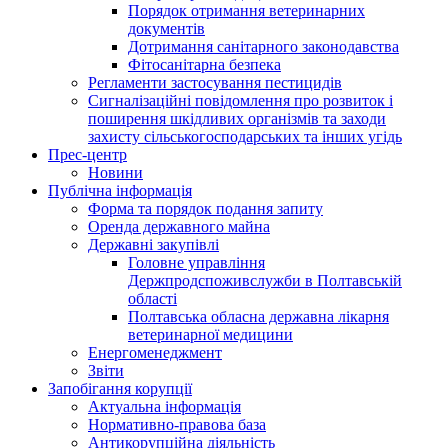
Порядок отримання ветеринарних
документів
Дотримання санітарного законодавства
Фітосанітарна безпека
Регламенти застосування пестицидів
Сигналізаційні повідомлення про розвиток і
поширення шкідливих організмів та заходи
захисту сільськогосподарських та інших угідь
Прес-центр
Новини
Публічна інформація
Форма та порядок подання запиту
Оренда державного майна
Державні закупівлі
Головне управління
Держпродспоживслужби в Полтавській
області
Полтавська обласна державна лікарня
ветеринарної медицини
Енергоменеджмент
Звіти
Запобігання корупції
Актуальна інформація
Нормативно-правова база
Антикорупційна діяльність