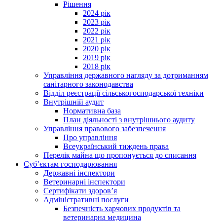
Рішення
2024 рік
2023 рік
2022 рік
2021 рік
2020 рік
2019 рік
2018 рік
Управління державного нагляду за дотриманням
санітарного законодавства
Відділ реєстрації сільськогосподарської техніки
Внутрішній аудит
Нормативна база
План діяльності з внутрішнього аудиту
Управління правового забезпечення
Про управління
Всеукраїнський тиждень права
Перелік майна що пропонується до списання
Суб’єктам господарювання
Державні інспектори
Ветеринарні інспектори
Сертифікати здоров’я
Адміністративні послуги
Безпечність харчових продуктів та
ветеринарна медицина