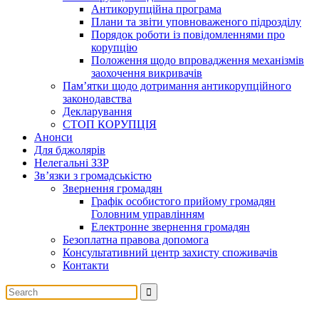
Антикорупційна програма
Плани та звіти уповноваженого підрозділу
Порядок роботи із повідомленнями про
корупцію
Положення щодо впровадження механізмів
заохочення викривачів
Пам’ятки щодо дотримання антикорупційного
законодавства
Декларування
СТОП КОРУПЦІЯ
Анонси
Для бджолярів
Нелегальні ЗЗР
Зв’язки з громадськістю
Звернення громадян
Графік особистого прийому громадян
Головним управлінням
Електронне звернення громадян
Безоплатна правова допомога
Консультативний центр захисту споживачів
Контакти