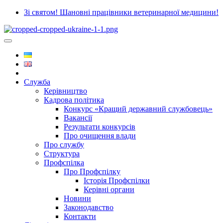
Зі святом! Шановні працівники ветеринарної медицини!
Служба
Керівництво
Кадрова політика
Конкурс «Кращий державний службовець»
Вакансії
Результати конкурсів
Про очищення влади
Про службу
Структура
Профспілка
Про Профспілку
Історія Профспілки
Керівні органи
Новини
Законодавство
Контакти