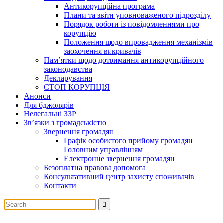
Антикорупційна програма
Плани та звіти уповноваженого підрозділу
Порядок роботи із повідомленнями про
корупцію
Положення щодо впровадження механізмів
заохочення викривачів
Пам’ятки щодо дотримання антикорупційного
законодавства
Декларування
СТОП КОРУПЦІЯ
Анонси
Для бджолярів
Нелегальні ЗЗР
Зв’язки з громадськістю
Звернення громадян
Графік особистого прийому громадян
Головним управлінням
Електронне звернення громадян
Безоплатна правова допомога
Консультативний центр захисту споживачів
Контакти