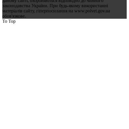
даному сайті, охороняються відповідно до чинного
законодавства України. При будь-якому використанні
матеріалів сайту, гіперпосилання на www.polvet.gov.ua
обов'язкове.
To Top