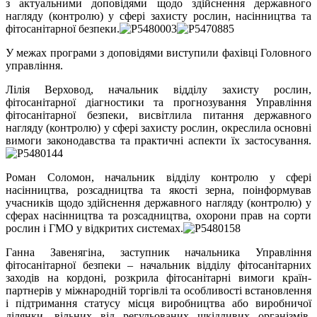
з актуальними доповідями щодо здійснення державного
нагляду (контролю) у сфері захисту рослин, насінництва та
фітосанітарної безпеки.
У межах програми з доповідями виступили фахівці Головного
управління.
Лілія Верховод, начальник відділу захисту рослин,
фітосанітарної діагностики та прогнозування Управління
фітосанітарної безпеки, висвітлила питання державного
нагляду (контролю) у сфері захисту рослин, окреслила основні
вимоги законодавства та практичні аспекти їх застосування.
Роман Соломон, начальник відділу контролю у сфері
насінництва, розсадництва та якості зерна, поінформував
учасників щодо здійснення державного нагляду (контролю) у
сферах насінництва та розсадництва, охорони прав на сорти
рослин і ГМО у відкритих системах.
Ганна Завенягіна, заступник начальника Управління
фітосанітарної безпеки – начальник відділу фітосанітарних
заходів на кордоні, розкрила фітосанітарні вимоги країн-
партнерів у міжнародній торгівлі та особливості встановлення
і підтримання статусу місця виробництва або виробничої
ділянки, вільних від регульованих шкідливих організмів.