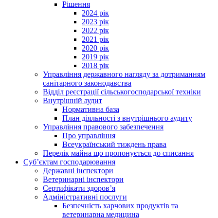
Рішення
2024 рік
2023 рік
2022 рік
2021 рік
2020 рік
2019 рік
2018 рік
Управління державного нагляду за дотриманням
санітарного законодавства
Відділ реєстрації сільськогосподарської техніки
Внутрішній аудит
Нормативна база
План діяльності з внутрішнього аудиту
Управління правового забезпечення
Про управління
Всеукраїнський тиждень права
Перелік майна що пропонується до списання
Суб’єктам господарювання
Державні інспектори
Ветеринарні інспектори
Сертифікати здоров’я
Адміністративні послуги
Безпечність харчових продуктів та
ветеринарна медицина