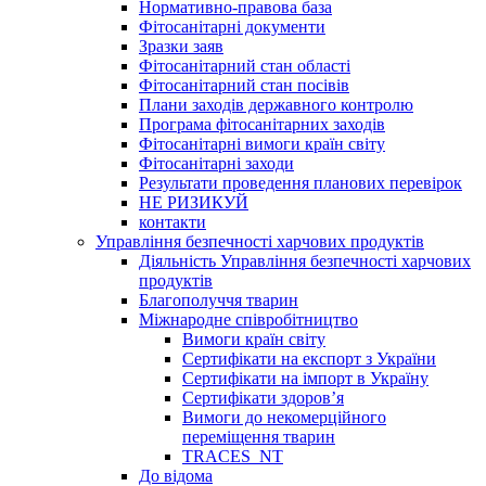
Нормативно-правова база
Фітосанітарні документи
Зразки заяв
Фітосанітарний стан області
Фітосанітарний стан посівів
Плани заходів державного контролю
Програма фітосанітарних заходів
Фітосанітарні вимоги країн світу
Фітосанітарні заходи
Результати проведення планових перевірок
НЕ РИЗИКУЙ
контакти
Управління безпечності харчових продуктів
Діяльність Управління безпечності харчових
продуктів
Благополуччя тварин
Міжнародне співробітництво
Вимоги країн світу
Сертифікати на експорт з України
Сертифікати на імпорт в Україну
Сертифікати здоров’я
Вимоги до некомерційного
переміщення тварин
TRACES_NT
До відома