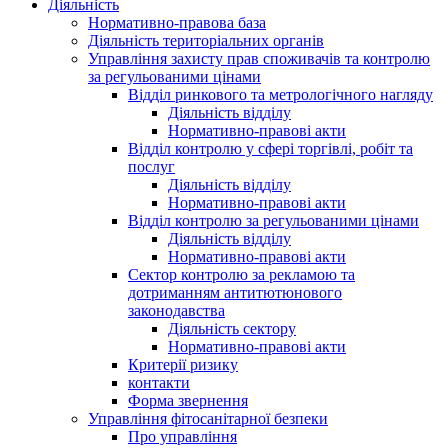
Діяльність
Нормативно-правова база
Діяльність територіальних органів
Управління захисту прав споживачів та контролю
за регульованими цінами
Відділ ринкового та метрологічного нагляду
Діяльність відділу
Нормативно-правові акти
Відділ контролю у сфері торгівлі, робіт та
послуг
Діяльність відділу
Нормативно-правові акти
Відділ контролю за регульованими цінами
Діяльність відділу
Нормативно-правові акти
Сектор контролю за рекламою та
дотриманням антитютюнового
законодавства
Діяльність сектору
Нормативно-правові акти
Критерії ризику
контакти
Форма звернення
Управління фітосанітарної безпеки
Про управління