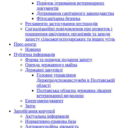
Порядок отримання ветеринарних
документів
Дотримання санітарного законодавства
Фітосанітарна безпека
Регламенти застосування пестицидів
Сигналізаційні повідомлення про розвиток і
поширення шкідливих організмів та заходи
захисту сільськогосподарських та інших угідь
Прес-центр
Новини
Публічна інформація
Форма та порядок подання запиту
Оренда державного майна
Державні закупівлі
Головне управління
Держпродспоживслужби в Полтавській
області
Полтавська обласна державна лікарня
ветеринарної медицини
Енергоменеджмент
Звіти
Запобігання корупції
Актуальна інформація
Нормативно-правова база
Антикорупційна діяльність